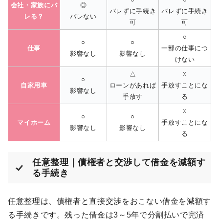
会社・家族にバ
◎
バレずに手続き
バレずに手続き
レる？
バレない
可
可
○
○
○
仕事
一部の仕事につ
影響なし
影響なし
けない
△
☓
○
自家用車
ローンがあれば
手放すことにな
影響なし
手放す
る
☓
○
○
マイホーム
手放すことにな
影響なし
影響なし
る
任意整理｜債権者と交渉して借金を減額す
る手続き
任意整理は、債権者と直接交渉をおこない借金を減額す
る手続きです。残った借金は3～5年で分割払いで完済