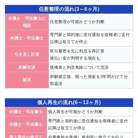
任意整理の流れ(3～6ヶ月)
弁護士・司法書士に
任意整理が可能かどうか判断
相談
専門家と契約後に受任通知を債権者に送付
弁護士・司法書士
以降は取立てが停止
取引履歴を元に利息を再計算
引き直し計算
過払い金が判明する場合も
和解交渉
債権者と利息免除について交渉
和解成立後、残った借金を3年間かけて分
返済
割返済
個人再生の流れ(6～12ヶ月)
弁護士・司法書士
個人再生が可能かどうか判断
専門家と契約後に受任通知を債権者に送付
弁護士・司法書士
以降は取立てが停止
個人再生の申立て
必要書類を準備し裁判所に申立てを行う