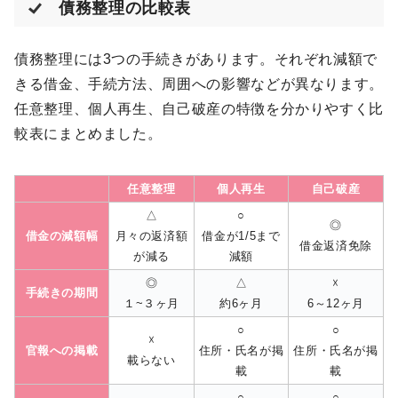
債務整理の比較表
債務整理には3つの手続きがあります。それぞれ減額で
きる借金、手続方法、周囲への影響などが異なります。
任意整理、個人再生、自己破産の特徴を分かりやすく比
較表にまとめました。
任意整理
個人再生
自己破産
△
○
◎
借金の減額幅
月々の返済額
借金が1/5まで
借金返済免除
が減る
減額
◎
△
☓
手続きの期間
１~３ヶ月
約6ヶ月
6～12ヶ月
○
○
☓
官報への掲載
住所・氏名が掲
住所・氏名が掲
載らない
載
載
○
○