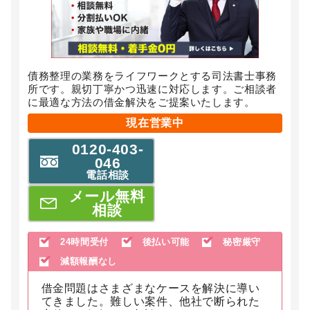
債務整理の業務をライフワークとする司法書士事務
所です。親切丁寧かつ迅速に対応します。ご相談者
に最適な方法の借金解決をご提案いたします。
現在営業中
0120-403-
046
電話相談
メール無料
相談
24時間受付
後払い可能
秘密厳守
減額報酬なし
借金問題はさまざまなケースを解決に導い
てきました。難しい案件、他社で断られた