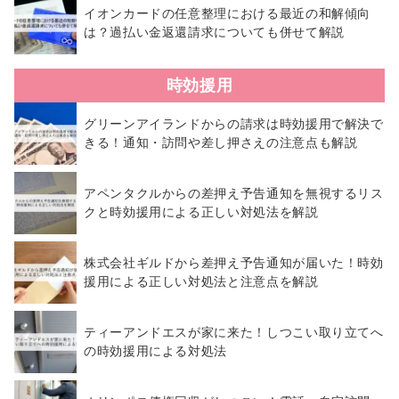
イオンカードの任意整理における最近の和解傾向
は？過払い金返還請求についても併せて解説
時効援用
グリーンアイランドからの請求は時効援用で解決で
きる！通知・訪問や差し押さえの注意点も解説
アペンタクルからの差押え予告通知を無視するリス
クと時効援用による正しい対処法を解説
株式会社ギルドから差押え予告通知が届いた！時効
援用による正しい対処法と注意点を解説
ティーアンドエスが家に来た！しつこい取り立てへ
の時効援用による対処法