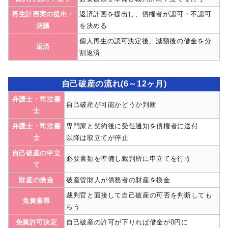
再生計画案の提出・
返済計画を提出し、債権者が認可・不認可
決議
を決める
個人再生の認可決定後、減額後の借金を分
返済
割返済
自己破産の流れ(6～12ヶ月)
弁護士・司法書
自己破産が可能かどうか判断
士
弁護士・司法書
専門家と契約後に受任通知を債権者に送付
士
以降は取立てが停止
自己破産の申立
必要書類を準備し裁判所に申立てを行う
て
財産の換金
破産管財人が債務者の財産を換金
裁判官と面接して自己破産の可否を判断しても
免責審尋
らう
免責許可決定
自己破産の許可が下りれば借金が0円に