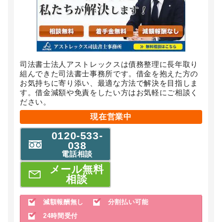
司法書士法人アストレックスは債務整理に長年取り
組んできた司法書士事務所です。借金を抱えた方の
お気持ちに寄り添い、最適な方法で解決を目指しま
す。借金減額や免責をしたい方はお気軽にご相談く
ださい。
現在営業中
0120-533-
038
電話相談
メール無料
相談
減額報酬無し
分割払い可能
24時間受付