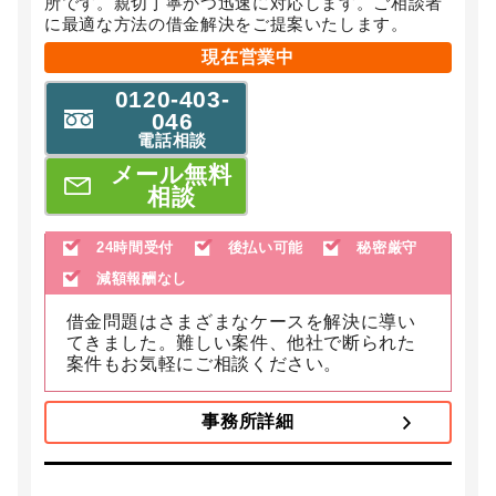
所です。親切丁寧かつ迅速に対応します。ご相談者
に最適な方法の借金解決をご提案いたします。
現在営業中
0120-403-
046
電話相談
メール無料
相談
24時間受付
後払い可能
秘密厳守
減額報酬なし
借金問題はさまざまなケースを解決に導い
てきました。難しい案件、他社で断られた
案件もお気軽にご相談ください。
事務所詳細