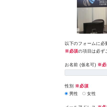
以下のフォームに必
※必須
の項目は必ず
お名前 (仮名可)
※必
性別
※必須
男性
女性