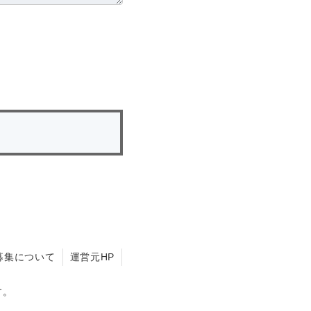
募集について
運営元HP
す。