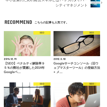
中小企業のための経営スキルとは? - 5つのダイバー
シティマネジメント
RECOMMEND
こちらの記事も人気です。
SEO
SEO
2014.12.19
2012.5.10
【SEO】ペナルティ解除率９
Googleサーチコンソール（旧ウ
５％の弊社が震撼した2014年
ェブマスターツール）の登録方法
Googleペ…
+ メ…
SEO
SEO