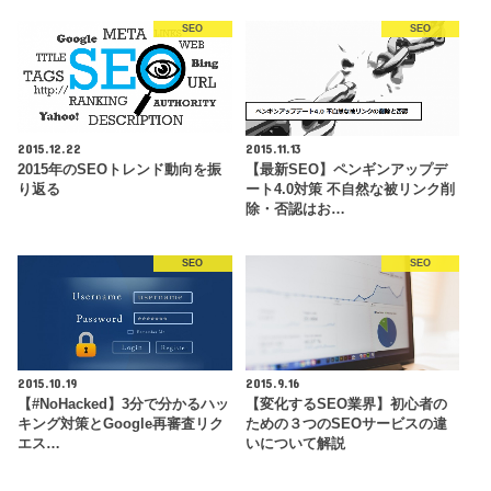
SEO
SEO
2015.12.22
2015.11.13
2015年のSEOトレンド動向を振
【最新SEO】ペンギンアップデ
り返る
ート4.0対策 不自然な被リンク削
除・否認はお…
SEO
SEO
2015.10.19
2015.9.16
【#NoHacked】3分で分かるハッ
【変化するSEO業界】初心者の
キング対策とGoogle再審査リク
ための３つのSEOサービスの違
エス…
いについて解説