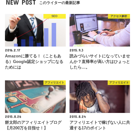
NEW POST
このライターの最新記事
SEO
アクセス解析
2016.2.17
2015.9.3
Amazonに勝てる！（こともあ
読みづらいサイトになっていませ
る）Google認定ショップになる
んか？直帰率が高い方はひょっと
ためには
したら…。
アフィリエイト
アフィリエイト
2015.8.26
2015.8.24
餅太郎のアフィリエイトブログ
アフィリエイトで稼げない人に共
【月200万を目指せ！】
通する17のポイント