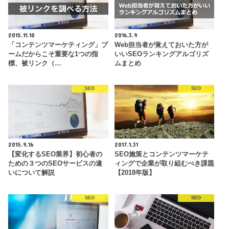
2015.11.10
2016.3.9
「コンテンツマーケティング」ブ
Web担当者が覚えておいた方が
ームだからこそ重要な1つの指
いいSEOランキングアルゴリズ
標、被リンク（…
ムまとめ
SEO
SEO
2015.9.16
2017.1.31
【変化するSEO業界】初心者の
SEO施策とコンテンツマーケテ
ための３つのSEOサービスの違
ィングで企業が取り組むべき課題
いについて解説
【2018年版】
SEO
SEO