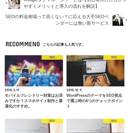
やすくメリットと導入の流れを解説】
SEOの料金相場って高くない？に応える大手SEOベ
ンダーには無い新サービス
RECOMMEND
こちらの記事も人気です。
SEO
SEO
2015.3.17
2015.12.9
モバイルフレンドリー対策はお済
WordPressのテーマをSEO視点
みですか？スマホサイト制作と最
で選ぶ時の6つのチェックポイン
適化のすすめ。
ト
SEO
SEO