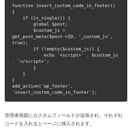
function insert_custom_code_in_footer() 
{

    if (is_single()) {

        global $post;

        $custom_js = 
get_post_meta($post->ID, '_custom_js', 
true);

        if (!empty($custom_js)) {

            echo '<script>' . $custom_js 
. '</script>';

        }

    }

}

add_action('wp_footer', 
'insert_custom_code_in_footer');
管理者画面にカスタムフィールドが追加され、それぞれ
コードを入れるとページに挿入されます。