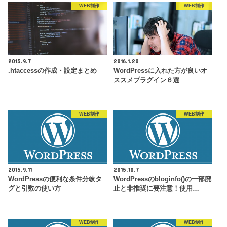
WEB制作
WEB制作
2015.9.7
2016.1.20
.htaccessの作成・設定まとめ
WordPressに入れた方が良いオ
ススメプラグイン６選
WEB制作
WEB制作
2015.9.11
2015.10.7
WordPressの便利な条件分岐タ
WordPressのbloginfo()の一部廃
グと引数の使い方
止と非推奨に要注意！使用…
WEB制作
WEB制作