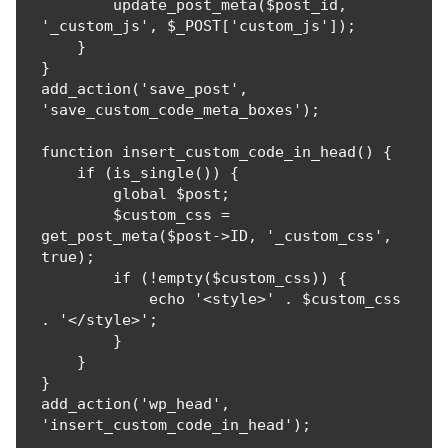
        update_post_meta($post_id, 
'_custom_js', $_POST['custom_js']);

    }

}

add_action('save_post', 
'save_custom_code_meta_boxes');

function insert_custom_code_in_head() {

    if (is_single()) {

        global $post;

        $custom_css = 
get_post_meta($post->ID, '_custom_css', 
true);

        if (!empty($custom_css)) {

            echo '<style>' . $custom_css 
. '</style>';

        }

    }

}

add_action('wp_head', 
'insert_custom_code_in_head');
