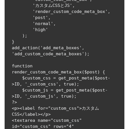
        'カスタムCSSとJS',

        'render_custom_code_meta_box',

        'post',

        'normal',

        'high'

    );

}

add_action('add_meta_boxes', 
'add_custom_code_meta_boxes');

function 
render_custom_code_meta_box($post) {

    $custom_css = get_post_meta($post-
>ID, '_custom_css', true);

    $custom_js = get_post_meta($post-
>ID, '_custom_js', true);

?>

<p><label for="custom_css">カスタム
CSS</label></p>

<textarea name="custom_css" 
id="custom_css" rows="4" 