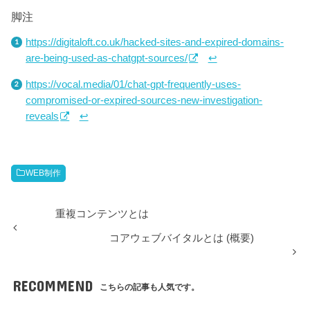
脚注
https://digitaloft.co.uk/hacked-sites-and-expired-domains-
are-being-used-as-chatgpt-sources/
↩
https://vocal.media/01/chat-gpt-frequently-uses-
compromised-or-expired-sources-new-investigation-
reveals
↩
WEB制作
重複コンテンツとは
コアウェブバイタルとは (概要)
RECOMMEND
こちらの記事も人気です。