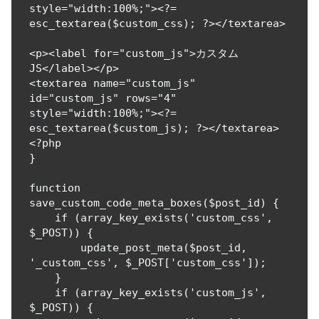
style="width:100%;"><?= 
esc_textarea($custom_css); ?></textarea>

<p><label for="custom_js">カスタム
JS</label></p>

<textarea name="custom_js" 
id="custom_js" rows="4" 
style="width:100%;"><?= 
esc_textarea($custom_js); ?></textarea>

<?php

}

function 
save_custom_code_meta_boxes($post_id) {

    if (array_key_exists('custom_css', 
$_POST)) {

        update_post_meta($post_id, 
'_custom_css', $_POST['custom_css']);

    }

    if (array_key_exists('custom_js', 
$_POST)) {
