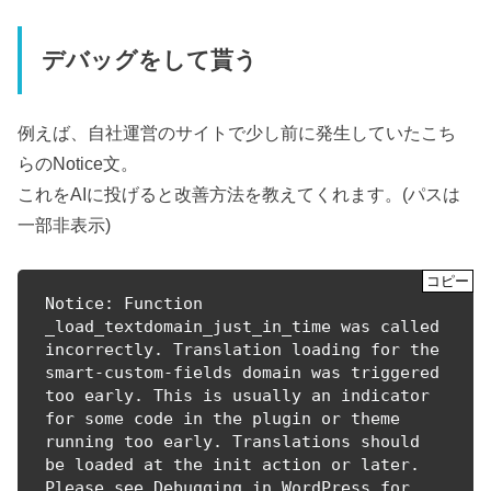
デバッグをして貰う
例えば、自社運営のサイトで少し前に発生していたこち
らのNotice文。
これをAIに投げると改善方法を教えてくれます。(パスは
一部非表示)
Notice: Function 
_load_textdomain_just_in_time was called 
incorrectly. Translation loading for the 
smart-custom-fields domain was triggered 
too early. This is usually an indicator 
for some code in the plugin or theme 
running too early. Translations should 
be loaded at the init action or later. 
Please see Debugging in WordPress for 