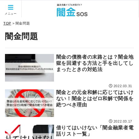
当サイトはPRを含みます。
メニュー
TOP
>
闇金問題
闇金問題
闇金の債務者の末路とは？闇金地
獄を回避する方法と手を出してし
まったときの対処法
2022.03.31
闇金との元金和解に応じてはいけ
ない！闇金とはゼロ和解で関係を
絶つべき理由
2022.03.17
借りてはいけない「闇金融業者電
話リスト一覧」