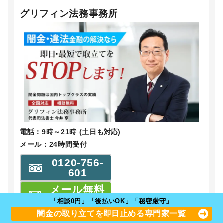
グリフィン法務事務所
電話：9時～21時 (土日も対応)
メール：24時間受付
0120-756-
601
メール無料
相談
「相談0円」「後払いOK」「秘密厳守」
闇金の取り立てを即日止める専門家一覧
事務所の強み：全国対応