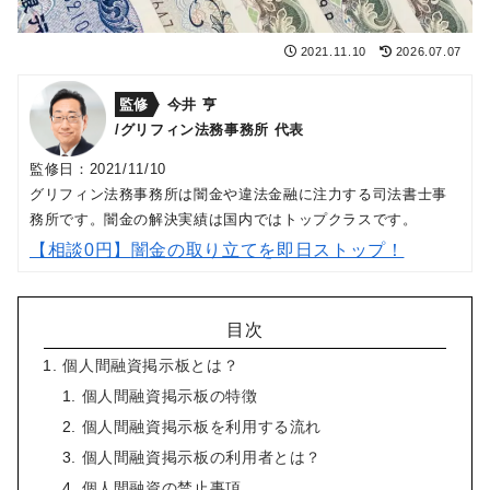
2021.11.10
2026.07.07
監修
今井 亨
/グリフィン法務事務所 代表
監修日：2021/11/10
グリフィン法務事務所は闇金や違法金融に注力する司法書士事
務所です。闇金の解決実績は国内ではトップクラスです。
【相談0円】
闇金の取り立てを即日ストップ！
目次
個人間融資掲示板とは？
個人間融資掲示板の特徴
個人間融資掲示板を利用する流れ
個人間融資掲示板の利用者とは？
個人間融資の禁止事項