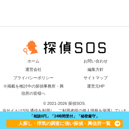
ホーム
お問い合わせ
運営会社
編集方針
プライバシーポリシー
サイトマップ
※掲載を検討中の探偵事務所・興
運営元HP
信所の皆様へ
© 2021-2026 探偵SOS.
当サイトはSSL通信を利用し、ご利用者様の個人情報を保護していま
「相談0円」「24時間受付」「秘密厳守」
す。
人探し・浮気の調査に強い探偵・興信所一覧