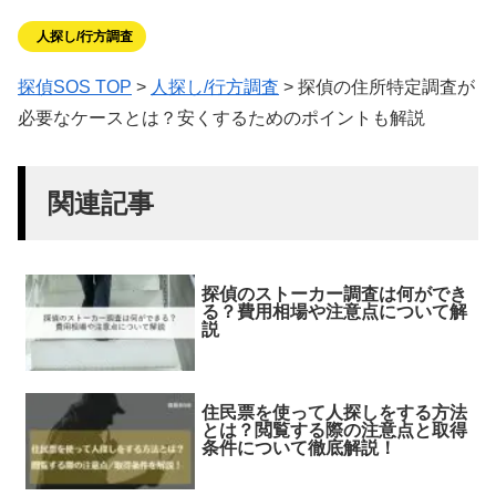
人探し/行方調査
探偵SOS TOP
>
人探し/行方調査
>
探偵の住所特定調査が
必要なケースとは？安くするためのポイントも解説
関連記事
探偵のストーカー調査は何ができ
る？費用相場や注意点について解
説
住民票を使って人探しをする方法
とは？閲覧する際の注意点と取得
条件について徹底解説！