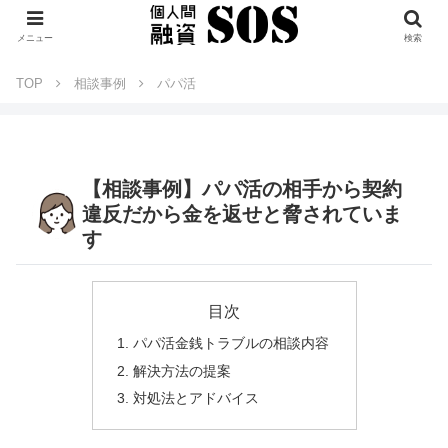
メニュー
検索
TOP
相談事例
パパ活
【相談事例】パパ活の相手から契約
違反だから金を返せと脅されていま
す
目次
パパ活金銭トラブルの相談内容
解決方法の提案
対処法とアドバイス