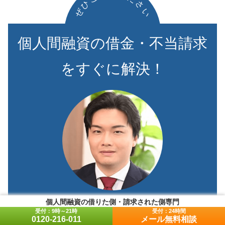
ひ
さ
ぜ
い
個人間融資の借金・不当請求
をすぐに解決！
個人間融資の借りた側・請求された側専門
シン・イストワール法律事務所
0120-216-011
メール無料相談