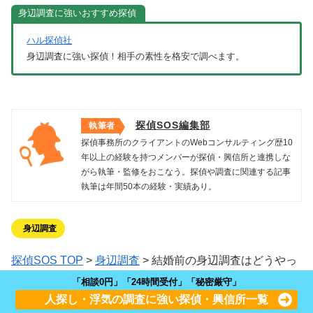
ハル探偵社
身辺調査に強い探偵！相手の素性を格安で調べます。
探偵SOS編集部
執筆者
探偵事務所のクライアントのWebコンサルティング歴10
年以上の経験を持つメンバーが探偵・興信所と連携しな
がら執筆・監修をおこなう。探偵や調査に関連する記事
執筆は年間50本の経験・実績あり。
身辺調査
探偵SOS TOP
>
身辺調査
>
結婚前の身辺調査はどうやっ
てやるのか？バレないための探偵の調査と費用について解
「相談0円」「24時間受付」「秘密厳守」
人探し・浮気の調査に強い探偵・興信所一覧
説