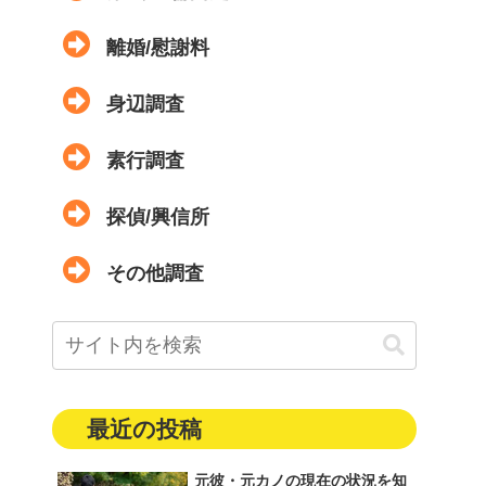
離婚/慰謝料
身辺調査
素行調査
探偵/興信所
その他調査
最近の投稿
元彼・元カノの現在の状況を知