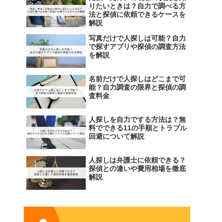
りたいときは？自力で調べる方
法と探偵に依頼できるケースを
解説
写真だけで人探しは可能？自力
で探すアプリや探偵の調査方法
を解説
名前だけで人探しはどこまで可
能？自力調査の限界と探偵の調
査料金
人探しを自力でする方法は？無
料でできる11の手順とトラブル
回避について解説
人探しは弁護士に依頼できる？
探偵との違いや費用相場を徹底
解説