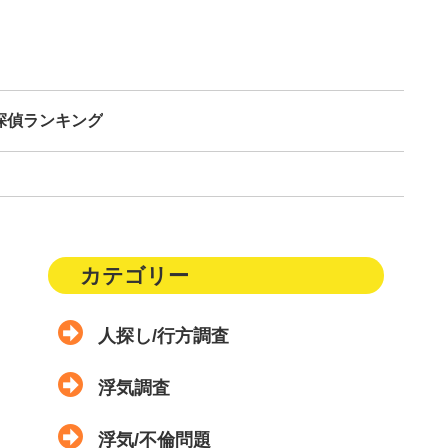
探偵ランキング
カテゴリー
人探し/行方調査
浮気調査
浮気/不倫問題