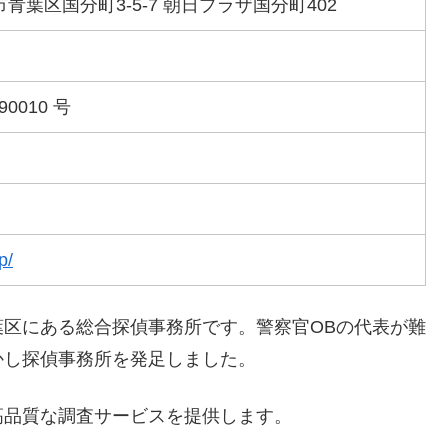
台市青葉区国分町3-5-7 朝日プラザ国分町402
0010 号
p/
区にある総合探偵事務所です。警察官OBの代表が難
かし探偵事務所を発足しました。
高品質な調査サービスを提供します。