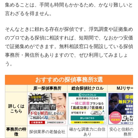
集めることは、手間も時間もかかるため、かなり難しいと
言わざるを得ません。
そんなときに頼れる存在が探偵です。浮気調査や証拠集め
のプロである探偵に相談すれば、短期間で、なおかつ安価
で証拠集めができます。無料相談窓口を開設している探偵
事務所・興信所もありますので、ぜひ利用してみましょ
う。
おすすめの探偵事務所3選
原一探偵事務所
総合探偵社クロル
MJリサー
詳しくは
こちら
事務所の特
確かな調査力に自信
安心と信頼の探
探偵業界の老舗会社
徴
あり
務所