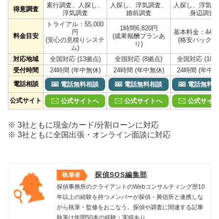
素行調査、人探し、
人探し、浮気調査、
人探し、浮気調
得意調査
浮気調査
婚前調査
身辺調査
トライアル：55,000
1時間6,820円
円
基本料金：44,0
料金目安
(成果報酬プランあ
(安心の見積りシステ
(格安パックあ
り)
ム)
対応地域
全国対応 (13拠点)
全国対応 (8拠点)
全国対応 (10拠
受付時間
24時間 (年中無休)
24時間 (年中無休)
24時間 (年中無
電話相談
電話無料相談
電話無料相談
電話無料
公式サイト
公式サイトへ
公式サイトへ
公式サイ
※ 3社ともに現金/カード/分割ローンに対応
※ 3社ともに全国出張・オンライン面談に対応
探偵SOS編集部
執筆者
探偵事務所のクライアントのWebコンサルティング歴10
年以上の経験を持つメンバーが探偵・興信所と連携しな
がら執筆・監修をおこなう。探偵や調査に関連する記事
執筆は年間50本の経験・実績あり。