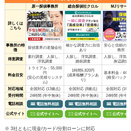
原一探偵事務所
総合探偵社クロル
MJリサー
詳しくは
こちら
事務所の特
確かな調査力に自信
安心と信頼の探
探偵業界の老舗会社
徴
あり
務所
素行調査、人探し、
人探し、浮気調査、
人探し、浮気調
得意調査
浮気調査
婚前調査
身辺調査
トライアル：55,000
1時間6,820円
円
基本料金：44,0
料金目安
(成果報酬プランあ
(安心の見積りシステ
(格安パックあ
り)
ム)
対応地域
全国対応 (13拠点)
全国対応 (8拠点)
全国対応 (10拠
受付時間
24時間 (年中無休)
24時間 (年中無休)
24時間 (年中無
電話相談
電話無料相談
電話無料相談
電話無料
公式サイト
公式サイトへ
公式サイトへ
公式サイ
※ 3社ともに現金/カード/分割ローンに対応